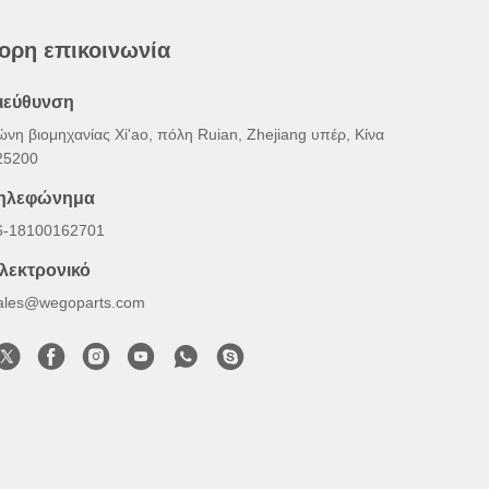
ορη επικοινωνία
ιεύθυνση
ώνη βιομηχανίας Xi'ao, πόλη Ruian, Zhejiang υπέρ, Κίνα
25200
ηλεφώνημα
6-18100162701
λεκτρονικό
ales@wegoparts.com