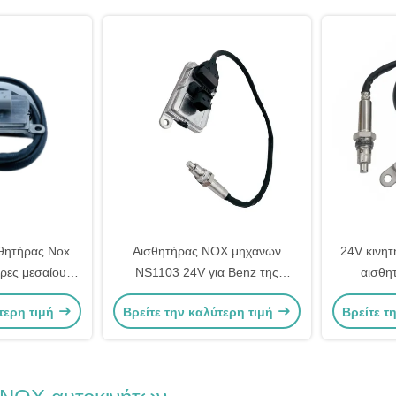
θητήρας Nox
Αισθητήρας NOX μηχανών
24V κινη
ρες μεσαίου
NS1103 24V για Benz της
αισθη
υπο 4326862
Mercedes το φορτηγό
5WK973
τερη τιμή
Βρείτε την καλύτερη τιμή
Βρείτε τ
09
5WK97329A