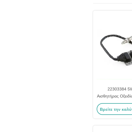
22303384 5
Αισθητήρας Οξειδί
SCR για Vo
Βρείτε την καλύ