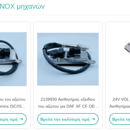
 NOX μηχανών
ου του αζώτου
2139930 Αισθητήρας οξειδίου
24V VOL 
mins ISC/ISL
του αζώτου για DAF XF CF OEM
Αισθητήρα
C 4326868
5WK97348A 4326769 1953530
τερη τιμή
Βρείτε την καλύτερη τιμή
Βρείτε τ
79