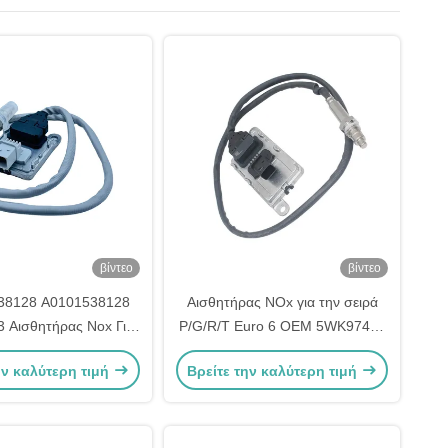
βίντεο
βίντεο
38128 A0101538128
Αισθητήρας NOx για την σειρά
 Αισθητήρας Nox Για
P/G/R/T Euro 6 OEM 5WK97401
-Benz Detroit DD15
2294291 2064769
ην καλύτερη τιμή
Βρείτε την καλύτερη τιμή
DD13