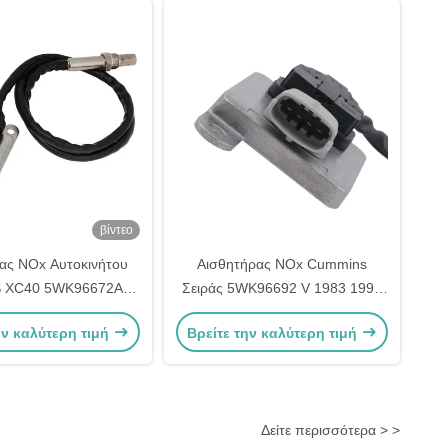
βίντεο
ας NOx Αυτοκινήτου
Αισθητήρας NOx Cummins
 XC40 5WK96672A
Σειράς 5WK96692 V 1983 1994
2 2871974 2894943
Μαύρος OE 2894945 5293295
ην καλύτερη τιμή
Βρείτε την καλύτερη τιμή
Δείτε περισσότερα > >