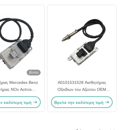
βίντεο
τήρας Mercedes Benz
A0101531528 Αισθητήρας
τήρας NOx Actros
Οξειδίων του Αζώτου OEM
31A A0101531628
NS1110 Mercedes Actros
ην καλύτερη τιμή
Βρείτε την καλύτερη τιμή
Αισθητήρας NOx 5WK97330A