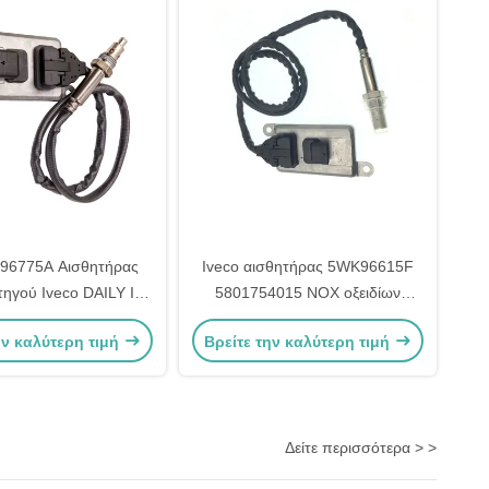
96775A Αισθητήρας
Iveco αισθητήρας 5WK96615F
γού Iveco DAILY III
5801754015 NOX οξειδίων
ody 5801754014
αζώτου φορτηγών 24V
ην καλύτερη τιμή
Βρείτε την καλύτερη τιμή
Δείτε περισσότερα > >