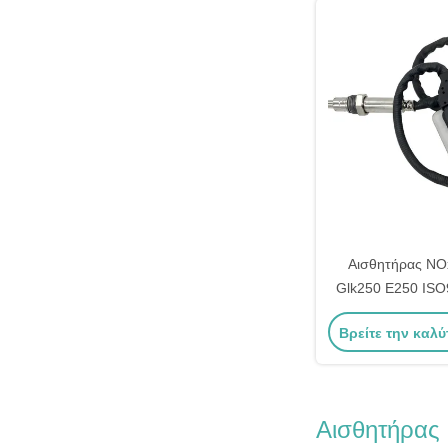
Αισθητήρας NO
Glk250 E250 IS
OEM 5WK96682A 
Βρείτε την καλύ
Αισθητήρας