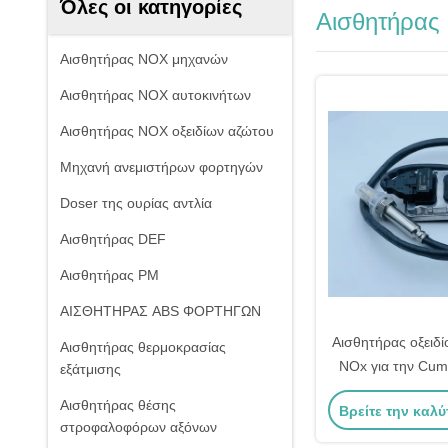
Όλες οι κατηγορίες
Αισθητήρας
Αισθητήρας NOX μηχανών
Αισθητήρας NOX αυτοκινήτων
Αισθητήρας NOX οξειδίων αζώτου
Μηχανή ανεμιστήρων φορτηγών
Doser της ουρίας αντλία
Αισθητήρας DEF
Αισθητήρας PM
ΑΙΣΘΗΤΗΡΑΣ ABS ΦΟΡΤΗΓΩΝ
Αισθητήρας οξειδί
Αισθητήρας θερμοκρασίας
NOx για την Cum
εξάτμισης
OEM 5WK96752
Αισθητήρας θέσης
Βρείτε την καλύ
28727
στροφαλοφόρων αξόνων