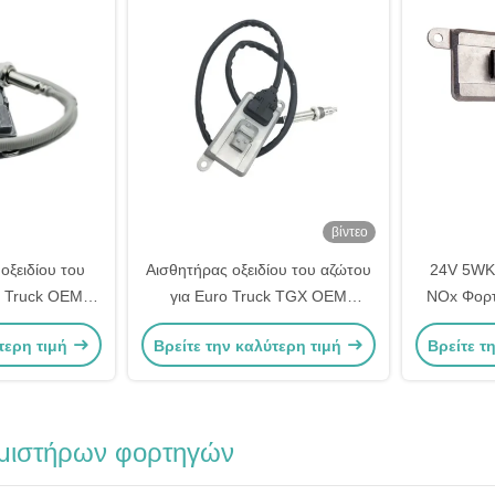
βίντεο
οξειδίου του
Αισθητήρας οξειδίου του αζώτου
24V 5WK
o Truck OEM
για Euro Truck TGX OEM
NOx Φορτη
WK97400
51154080019 5WK96790B
Box B
τερη τιμή
Βρείτε την καλύτερη τιμή
Βρείτε τ
μιστήρων φορτηγών