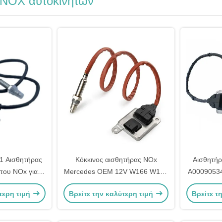
 NOX αυτοκινήτων
1 Αισθητήρας
Κόκκινος αισθητήρας NOx
Αισθητή
ώτου NOx για
Mercedes OEM 12V W166 W172
A00090534
Euro6
W205 W221 W212 C300 ML350
της Me
τερη τιμή
Βρείτε την καλύτερη τιμή
Βρείτε τ