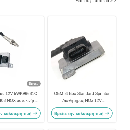
Δείτε περισσότερα > >
βίντεο
ρας 12V 5WK96681C
OEM 3t Box Standard Sprinter
03 NOX αυτοκινήτων
Αισθητήρας NOx 12V
rcedes E400 E350
A0009050008 5WK96681D
ην καλύτερη τιμή
Βρείτε την καλύτερη τιμή