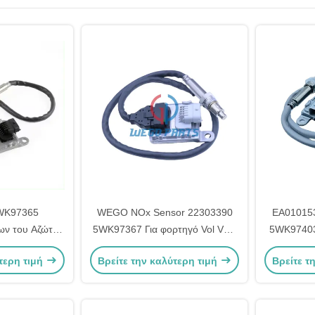
WK97365
WEGO NOx Sensor 22303390
EA01015
ων του Αζώτου
5WK97367 Για φορτηγό Vol VNL
5WK97403
l Mack
D11/D13/D16
Mercedes
τερη τιμή
Βρείτε την καλύτερη τιμή
Βρείτε τ