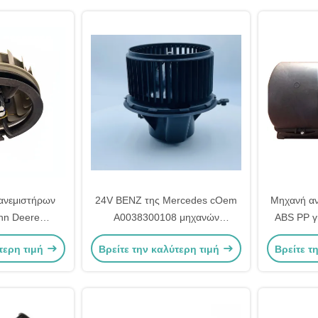
 ανεμιστήρων
24V BENZ της Mercedes cOem
Μηχανή α
hn Deere
A0038300108 μηχανών
ABS PP γ
ενός έτους
ανεμιστήρων φορτηγών AXOR
2195206 
τερη τιμή
Βρείτε την καλύτερη τιμή
Βρείτε τ
2412082
ATEGO
σειρ