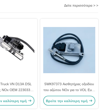
Δείτε περισσότερα > >
Truck VN D13A DSL
5WK97373 Αισθητήρας οξειδίου
ς NOx OEM 22303391
του αζώτου NOx για το VOL Euro
5WK97366
6 B/F OEM 22827992
ην καλύτερη τιμή
Βρείτε την καλύτερη τιμή