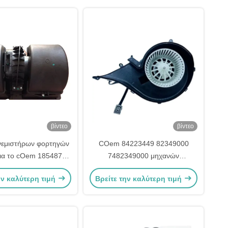
βίντεο
βίντεο
νεμιστήρων φορτηγών
COem 84223449 82349000
ια το cOem 1854876
7482349000 μηχανών
1854877 DDSC003TT
ανεμιστήρων φορτηγών 2005
ην καλύτερη τιμή
Βρείτε την καλύτερη τιμή
άς Scania Γ Π Ρ
VOL FH