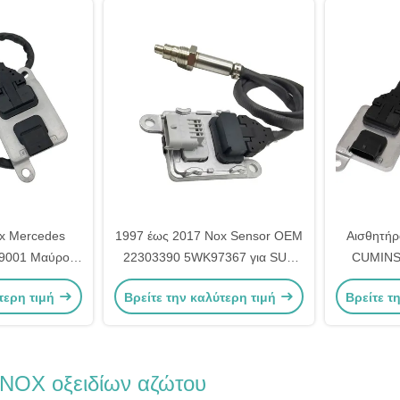
x Mercedes
1997 έως 2017 Nox Sensor OEM
Αισθητήρ
O9001 Μαύρος
22303390 5WK97367 για SUV
CUMINS
A0009057000
VOL XC40
5WK9667
τερη τιμή
Βρείτε την καλύτερη τιμή
Βρείτε τ
 NOX οξειδίων αζώτου