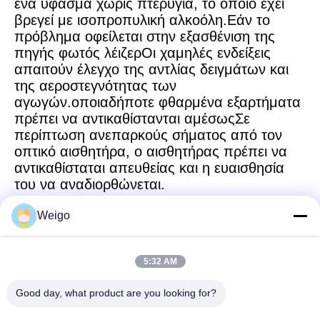
ένα ύφασμα χωρίς πτερύγια, το οποίο έχει
βρεγεί με ισοπροπυλική αλκοόλη.Εάν το
πρόβλημα οφείλεται στην εξασθένιση της
πηγής φωτός λέιζερΟι χαμηλές ενδείξεις
απαιτούν έλεγχο της αντλίας δειγμάτων και
της αεροστεγνότητας των
αγωγών.οποιαδήποτε φθαρμένα εξαρτήματα
πρέπει να αντικαθίστανται αμέσωςΣε
περίπτωση ανεπαρκούς σήματος από τον
οπτικό αισθητήρα, ο αισθητήρας πρέπει να
αντικαθίσταται απευθείας και η ευαισθησία
του να αναδιορθώνεται.
Weigo
Γρήγορη επικοινωνία
5:32 AM
Good day, what product are you looking for?
Διεύθυνση
Ζώνη βιομηχανίας Xi'ao, πόλη Ruian, Zhejiang υπέρ, Κίνα