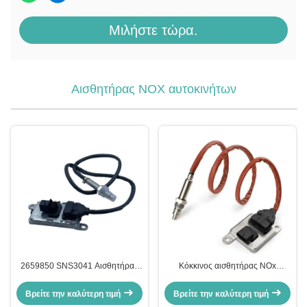
Μιλήστε τώρα.
Αισθητήρας NOX αυτοκινήτων
2659850 SNS3041 Αισθητήρας
Κόκκινος αισθητήρας NOx
οξειδίου του αζώτου NOx για
Mercedes OEM 12V W166 W172
Scania Euro6
W205 W221 W212 C300 ML350
Βρείτε την καλύτερη τιμή
Βρείτε την καλύτερη τιμή