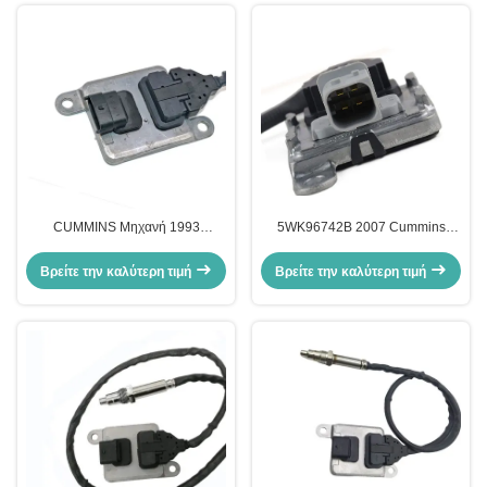
CUMMINS Μηχανή 1993
5WK96742B 2007 Cummins
Αξονικός αισθητήρας NOx
Μηχανή αισθητήρα NOx V σειρά
αυτοκινήτου OEM 5WK96691
4326873 2872948
Βρείτε την καλύτερη τιμή
Βρείτε την καλύτερη τιμή
2894944 2872236 2872296