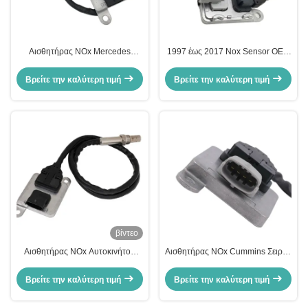
Αισθητήρας NOx Mercedes
1997 έως 2017 Nox Sensor OEM
Glk250 E250 ISO9001 Μαύρος
22303390 5WK97367 για SUV
OEM 5WK96682A A0009057000
VOL XC40
Βρείτε την καλύτερη τιμή
Βρείτε την καλύτερη τιμή
βίντεο
Αισθητήρας NOx Αυτοκινήτου
Αισθητήρας NOx Cummins Σειράς
CUMINS XC40 5WK96672A
5WK96692 V 1983 1994 Μαύρος
5WK96672 2871974 2894943
OE 2894945 5293295
Βρείτε την καλύτερη τιμή
Βρείτε την καλύτερη τιμή