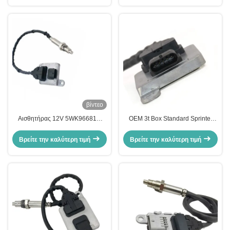
βίντεο
Αισθητήρας 12V 5WK96681C
OEM 3t Box Standard Sprinter
A0009053403 NOX αυτοκινήτων
Αισθητήρας NOx 12V
της Mercedes E400 E350
A0009050008 5WK96681D
Βρείτε την καλύτερη τιμή
Βρείτε την καλύτερη τιμή