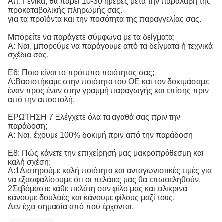
Απ: Γενικά, θα πάρει 10-30 ημέρες μετά την παραλαβή της
προκαταβολικής πληρωμής σας.
για τα προϊόντα και την ποσότητα της παραγγελίας σας.
Μπορείτε να παράγετε σύμφωνα με τα δείγματα;
Α: Ναι, μπορούμε να παράγουμε από τα δείγματα ή τεχνικά
σχέδια σας.
Ε6: Ποιο είναι το πρότυπο ποιότητας σας;
Α:
Βασιστήκαμε στην ποιότητα του OE και τον δοκιμάσαμε 
έναν προς έναν στην γραμμή παραγωγής και επίσης πριν 
από την αποστολή.
ΕΡΩΤΗΣΗ 7 Ελέγχετε όλα τα αγαθά σας πριν την
παράδοση;
Α: Ναι, έχουμε 100% δοκιμή πριν από την παράδοση
Ε8: Πώς κάνετε την επιχείρησή μας μακροπρόθεσμη και
καλή σχέση;
Α:1Διατηρούμε καλή ποιότητα και ανταγωνιστικές τιμές για
να εξασφαλίσουμε ότι οι πελάτες μας θα επωφεληθούν.
2Σεβόμαστε κάθε πελάτη σαν φίλο μας και ειλικρινά
κάνουμε δουλειές και κάνουμε φίλους μαζί τους.
Δεν έχει σημασία από πού έρχονται.