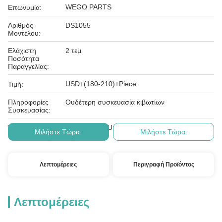
WEGO PARTS
Επωνυμία:
Αριθμός
DS1055
Μοντέλου:
Ελάχιστη
2 τεμ
Ποσότητα
Παραγγελίας:
USD+(180-210)+Piece
Τιμή:
Πληροφορίες
Ουδέτερη συσκευασία κιβωτίων
Συσκευασίας:
T/T, Western Union, Paypal
Όροι Πληρωμής:
Μιλήστε Τώρα.
Μιλήστε Τώρα.
Λεπτομέρειες
Περιγραφή Προϊόντος
Λεπτομέρειες