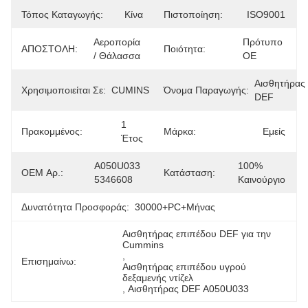
Τόπος Καταγωγής:
Κίνα
Πιστοποίηση:
ISO9001
Αεροπορία 
Πρότυπο 
ΑΠΟΣΤΟΛΗ:
Ποιότητα:
/ Θάλασσα
OE
Αισθητήρας 
Χρησιμοποιείται Σε:
CUMINS
Όνομα Παραγωγής:
DEF
1 
Πρακομμένος:
Μάρκα:
Εμείς
Έτος
A050U033 
100% 
OEM Αρ.:
Κατάσταση:
5346608
Καινούργιο
Δυνατότητα Προσφοράς:
30000+PC+μήνας
Αισθητήρας επιπέδου DEF για την 
Cummins
, 
Επισημαίνω:
Αισθητήρας επιπέδου υγρού 
δεξαμενής ντίζελ
, 
Αισθητήρας DEF A050U033