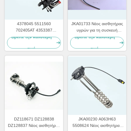
4378045 5511560
JKA01733 Νέος αισθητήρας
702405AT 4353387
υγρών για τη συσκευή
5511563 DEF Νέος
Scaina
Βρείτε την καλύτερη
Βρείτε την καλύτερη
αισθητήρας επιπέδου υγρού
τιμή
τιμή
καυσαερίων για καμινάκια
DZ118671 DZ128838
JKA00230 A063H63
DZ128837 Νέος αισθητήρας
5508624 Νέος αισθητήρας