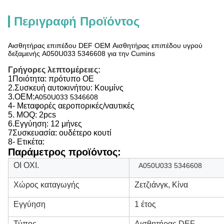
Περιγραφή Προϊόντος
Αισθητήρας επιπέδου DEF OEM Αισθητήρας επιπέδου υγρού
δεξαμενής A050U033 5346608 για την Cumins
Γρήγορες λεπτομέρειες:
1Ποιότητα: πρότυπο OE
2.
Συσκευή αυτοκινήτου: Κουμίνς
3.
OEM:
Α050U033 5346608
4- Μεταφορές αεροπορικές/ναυτικές
5. MOQ: 2pcs
6.
Εγγύηση: 12 μήνες
7Συσκευασία: ουδέτερο κουτί
8- Ετικέτα:
Παράμετρος προϊόντος:
ΟΙ ΟΧΙ.
Α050U033 5346608
Χώρος καταγωγής
Ζετζιάνγκ, Κίνα
Εγγύηση
1 έτος
Τύπος
Αισθητήρας DEF