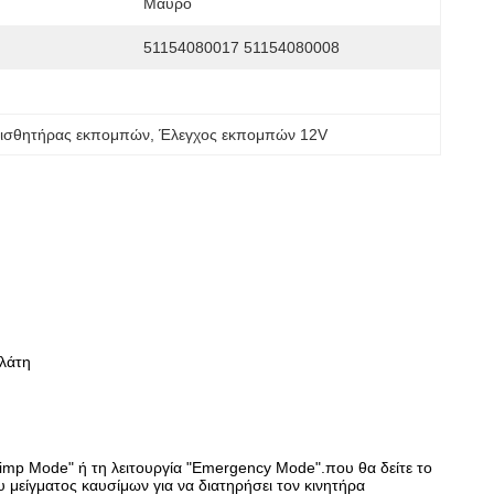
Μαύρο
51154080017 51154080008
ισθητήρας εκπομπών
, 
Έλεγχος εκπομπών 12V
λάτη
Limp Mode" ή τη λειτουργία "Emergency Mode".που θα δείτε το
υ μείγματος καυσίμων για να διατηρήσει τον κινητήρα