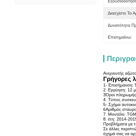
Εξουσιοδότησ
Διασχίστε Το Α
Δυνατότητα Π
Επισημαίνω:
Περιγρα
Ανιχνευτής αζώ
Γρήγορες λ
1- Επισήμανση:
2. Εγγύηση: 12 
3Όροι πληρωμής:
4. Τύπος συσκευ
5- Σχήμα αυτοκι
6Αριθμός σταυρ
7. Μοντέλο: TGM
8. έτη: 2014-20
Προβλήματα με τ
Σε άλλες περιπτώ
όχημά σας να αρχ