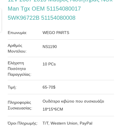
Man Tgx OEM 51154080017
5WK96722B 51154080008
Επωνυμία:
WEGO PARTS
Αριθμός
NS1190
Μοντέλου:
Ελάχιστη
10 PCs
Ποσότητα
Παραγγελίας:
Τιμή:
65-70$
Ουδέτερο κιβώτιο που συσκευάζει
Πληροφορίες
Συσκευασίας:
18*15*6CM
Όροι Πληρωμής:
T/T, Western Union, PayPal