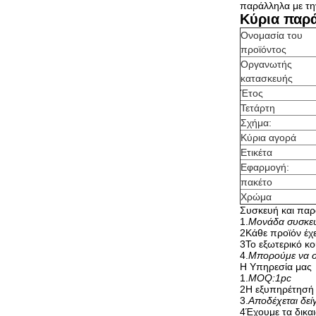
παράλληλα με τη
Κύρια παρ
Ονομασία του
προϊόντος
Οργανωτής
κατασκευής
Έτος
Τετάρτη
Σχήμα:
Κύρια αγορά
Ετικέτα
Εφαρμογή:
πακέτο
Χρώμα
Συσκευή και πα
1.
Μονάδα συσκευ
2Κάθε προϊόν έχε
3Το εξωτερικό κο
4.
Μπορούμε να στ
Η Υπηρεσία μας
1.
MOQ:1pc
2Η εξυπηρέτησή 
3.
Αποδέχεται δεί
4Έχουμε τα δικα