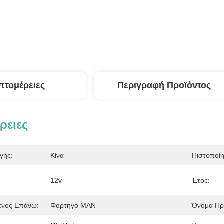
πτομέρειες
Περιγραφή Προϊόντος
ρειες
γής:
Κίνα
Πιστοποί
12v
Έτος:
ένος Επάνω:
Φορτηγό MAN
Όνομα Πρ