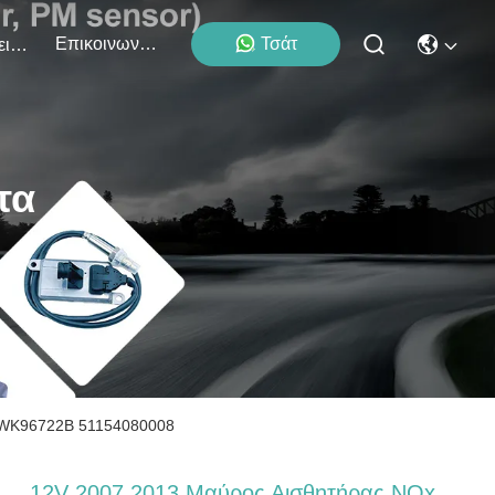
Επικοινωνήστε Μαζί Μας
Τσάτ
Εκδηλώσεις
τα
5WK96722B 51154080008
12V 2007 2013 Μαύρος Αισθητήρας NOx