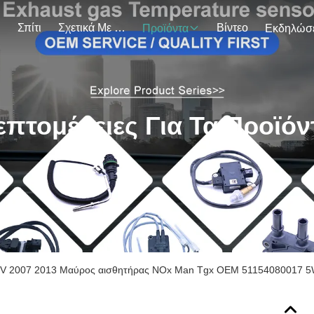
Σπίτι
Σχετικά Με Εμάς
Βίντεο
Προϊόντα
επτομέρειες Για Τα Προϊόν
V 2007 2013 Μαύρος αισθητήρας NOx Man Tgx OEM 51154080017 