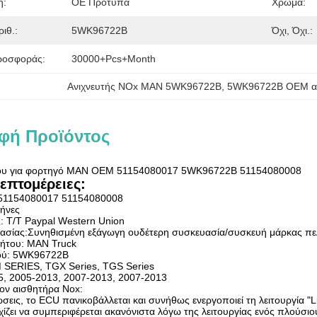
η:
OE Πρότυπα
Χρώμα:
ριθ.:
5WK96722B
Όχι, Όχι.:
ροσφοράς:
30000+Pcs+Month
Ανιχνευτής NOx MAN 5WK96722B
, 
5WK96722B OEM α
φή Προϊόντος
του για φορτηγό MAN OEM 51154080017 5WK96722B 51154080008
επτομέρειες:
 51154080017 51154080008
μήνες
 T/T Paypal Western Union
ασίας:Συνηθισμένη εξάγωγη ουδέτερη συσκευασία/συσκευή μάρκας πε
νήτου: MAN Truck
ού: 5WK96722B
 SERIES, TGX Series, TGS Series
15, 2005-2013, 2007-2013, 2007-2013
ον αισθητήρα Nox:
σεις, το ECU πανικοβάλλεται και συνήθως ενεργοποιεί τη λειτουργία "
ίζει να συμπεριφέρεται ακανόνιστα λόγω της λειτουργίας ενός πλούσιο