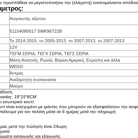
ν προσπάθεια να μεγιστοποιήσει την (ελάχιστη) εναπομείναντα απόδοσ
άμετρος:
Ανιχνευτής αζώτου
51154080017 5WK96722B
Το 2014-2015, το 2005-2013, το 2007-2013, το 2007-2013
12V
ΤΕΓΜ ΣΕΡΙΑ, ΤΕΓΧ ΣΕΡΙΑ, ΤΕΓΣ ΣΕΡΙΑ
Μέση Ανατολή, Ρωσία, Βόρεια Αμερική, Ευρώπη και άλλα
WEGO
Άντρας
Ανεξάρτητη συσκευασία
Μαύρο
ράδοση
ασίας: 18*15*6CM
ι εσωτερικό κουτί.
υτί είναι ενισχυμένο με ιμάντες που μπορούν να εξασφαλίσουν την ασ
είλουμε για τον πελάτη μέσα σε 6 ημέρες μετά την πληρωμή.
μας μετά την πώληση είναι 24ωρη.
γματα
ιώματα εισαγωγής και εξαγωγής.