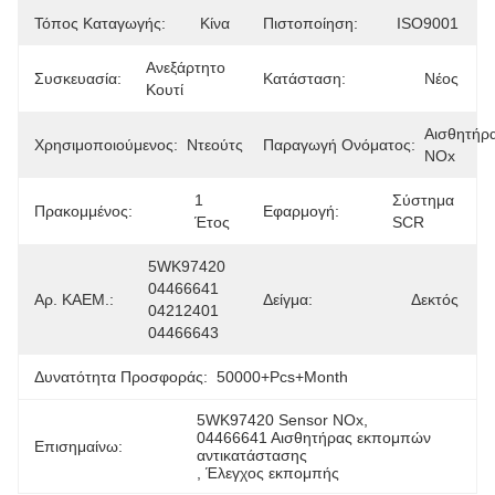
Τόπος Καταγωγής:
Κίνα
Πιστοποίηση:
ISO9001
Ανεξάρτητο 
Συσκευασία:
Κατάσταση:
Νέος
Κουτί
Αισθητήρα
Χρησιμοποιούμενος:
Ντεούτς
Παραγωγή Ονόματος:
NOx
1 
Σύστημα 
Πρακομμένος:
Εφαρμογή:
Έτος
SCR
5WK97420 
04466641 
Αρ. ΚΑΕΜ.:
Δείγμα:
Δεκτός
04212401 
04466643
Δυνατότητα Προσφοράς:
50000+Pcs+Month
5WK97420 Sensor NOx
, 
04466641 Αισθητήρας εκπομπών 
Επισημαίνω:
αντικατάστασης
, 
Έλεγχος εκπομπής