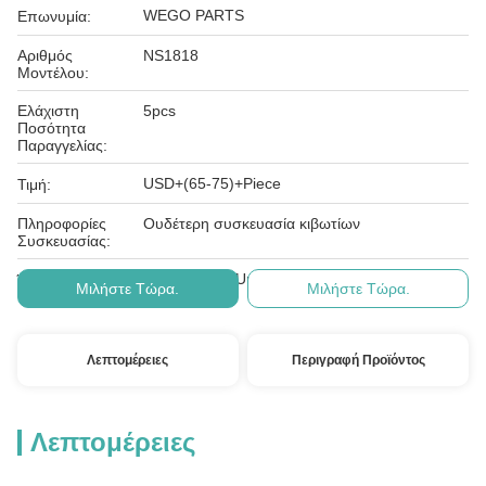
WEGO PARTS
Επωνυμία:
Αριθμός
NS1818
Μοντέλου:
Ελάχιστη
5pcs
Ποσότητα
Παραγγελίας:
USD+(65-75)+Piece
Τιμή:
Πληροφορίες
Ουδέτερη συσκευασία κιβωτίων
Συσκευασίας:
T/T, Western Union, PayPal
Όροι Πληρωμής:
Μιλήστε Τώρα.
Μιλήστε Τώρα.
Λεπτομέρειες
Περιγραφή Προϊόντος
Λεπτομέρειες