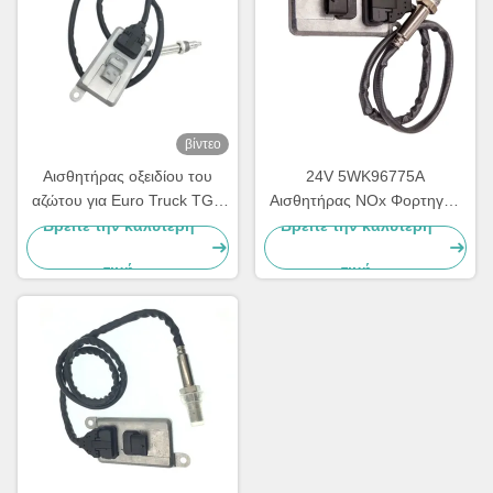
βίντεο
Αισθητήρας οξειδίου του
24V 5WK96775A
αζώτου για Euro Truck TGX
Αισθητήρας NOx Φορτηγού
OEM 51154080019
Iveco DAILY III Box Body
Βρείτε την καλύτερη
Βρείτε την καλύτερη
5WK96790B
5801754014
τιμή
τιμή