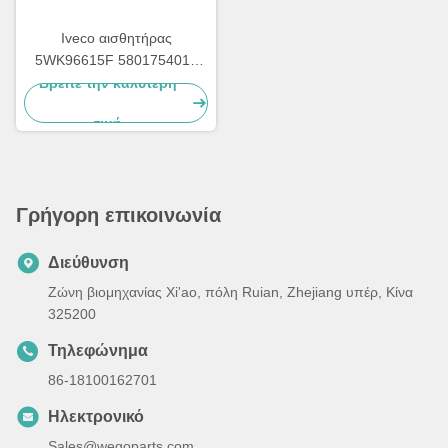
Iveco αισθητήρας
5WK96615F 5801754015
NOX οξειδίων αζώτου
Βρείτε την καλύτερη
φορτηγών 24V
τιμή
Γρήγορη επικοινωνία
Διεύθυνση
Ζώνη βιομηχανίας Xi'ao, πόλη Ruian, Zhejiang υπέρ, Κίνα
325200
Τηλεφώνημα
86-18100162701
Ηλεκτρονικό
Sales@wegoparts.com