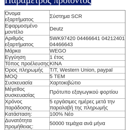
Παράμετρος προϊόντος
Όνομα
Σύστημα SCR
εξαρτήματος
Εφαρμοσμένο
Deutz
μοντέλο
Αριθμός
5WK97420 04466641 04212401
εξαρτήματος
04466643
Μάρκα
WEGO
Εγγύηση
1 έτος
Τόπος προέλευσης
ΚΙΝΑ
Όρος πληρωμής
T/T, Western Union, paypal
MOQ
5 ΤΕΜ
Συσκευασία
Χαρτοκιβώτιο
Μέγεθος
Πρότυπο εξαγωγικού φορτίου
συσκευασίας
Χρόνος
5 εργάσιμες ημέρες μετά την
παράδοσης
παραλαβή της πληρωμής
Κατάσταση:
100% Νέο
Δυνατότητα
50000 τεμάχια ανά μήνα
προμήθειας: