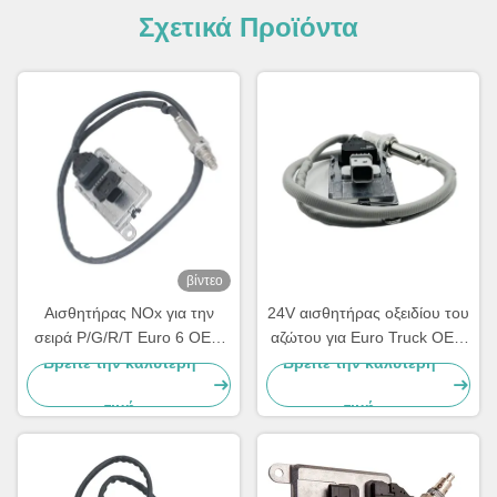
Σχετικά Προϊόντα
βίντεο
Αισθητήρας NOx για την
24V αισθητήρας οξειδίου του
σειρά P/G/R/T Euro 6 OEM
αζώτου για Euro Truck OEM
5WK97401 2294291
2294290 5WK97400
Βρείτε την καλύτερη
Βρείτε την καλύτερη
2064769
τιμή
τιμή