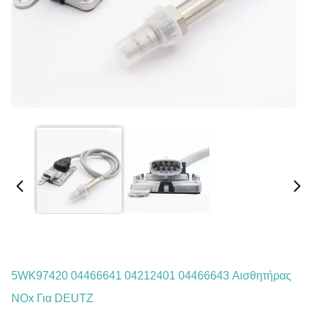
5WK97420 04466641 04212401 04466643 Αισθητήρας
NOx Για DEUTZ