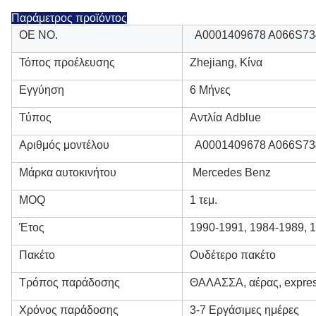
Παράμετρος προϊόντος
OE NO.
A0001409678 A066S73
Τόπος προέλευσης
Zhejiang, Κίνα
Εγγύηση
6 Μήνες
Τύπος
Αντλία Adblue
Αριθμός μοντέλου
A0001409678 A066S73
Μάρκα αυτοκινήτου
Mercedes Benz
MOQ
1 τεμ.
Έτος
1990-1991, 1984-1989, 
Πακέτο
Ουδέτερο πακέτο
Τρόπος παράδοσης
ΘΑΛΑΣΣΑ, αέρας, expre
Χρόνος παράδοσης
3-7 Εργάσιμες ημέρες