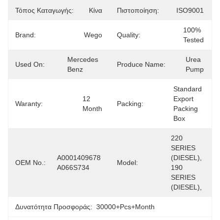
Τόπος Καταγωγής:
Κίνα
Πιστοποίηση:
ISO9001
100% 
Brand:
Wego
Quality:
Tested
Mercedes  
Urea 
Used On:
Produce Name:
Benz
Pump
Standard 
12 
Export 
Waranty:
Packing:
Month
Packing 
Box
220 
SERIES 
A0001409678 
(DIESEL), 
OEM No.:
Model:
A066S734
190 
SERIES 
(DIESEL),
Δυνατότητα Προσφοράς:
30000+Pcs+Month