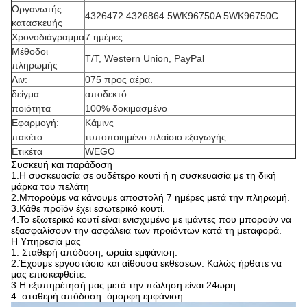
Οργανωτής
4326472 4326864 5WK96750A 5WK96750C
κατασκευής
Χρονοδιάγραμμα
7 ημέρες
Μέθοδοι
T/T, Western Union, PayPal
πληρωμής
Λιν:
075 προς αέρα.
δείγμα
αποδεκτό
ποιότητα
100% δοκιμασμένο
Εφαρμογή:
Κάμινς
πακέτο
τυποποιημένο πλαίσιο εξαγωγής
Ετικέτα
WEGO
Συσκευή και παράδοση
1.
Η συσκευασία σε ουδέτερο κουτί ή η συσκευασία με τη δική
μάρκα του πελάτη
2.
Μπορούμε να κάνουμε αποστολή 7 ημέρες μετά την πληρωμή.
3.
Κάθε προϊόν έχει εσωτερικό κουτί.
4.
Το εξωτερικό κουτί είναι ενισχυμένο με ιμάντες που μπορούν να
εξασφαλίσουν την ασφάλεια των προϊόντων κατά τη μεταφορά.
Η Υπηρεσία μας
1.
Σταθερή απόδοση, ωραία εμφάνιση.
2.
Έχουμε εργοστάσιο και αίθουσα εκθέσεων. Καλώς ήρθατε να
μας επισκεφθείτε.
3.
Η εξυπηρέτησή μας μετά την πώληση είναι 24ωρη.
4. σταθερή απόδοση. όμορφη εμφάνιση.