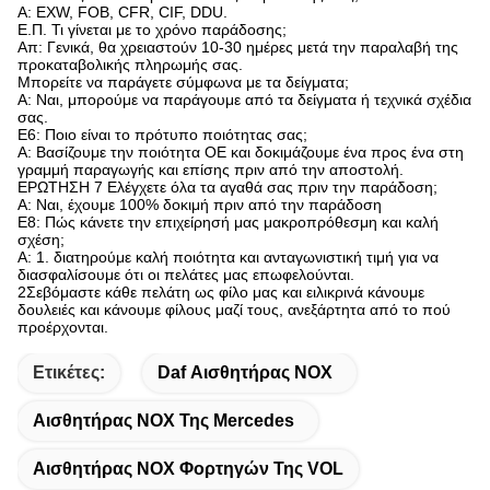
Α: EXW, FOB, CFR, CIF, DDU.
Ε.Π. Τι γίνεται με το χρόνο παράδοσης;
Απ: Γενικά, θα χρειαστούν 10-30 ημέρες μετά την παραλαβή της
προκαταβολικής πληρωμής σας.
Μπορείτε να παράγετε σύμφωνα με τα δείγματα;
Α: Ναι, μπορούμε να παράγουμε από τα δείγματα ή τεχνικά σχέδια
σας.
Ε6: Ποιο είναι το πρότυπο ποιότητας σας;
Α: Βασίζουμε την ποιότητα OE και δοκιμάζουμε ένα προς ένα στη
γραμμή παραγωγής και επίσης πριν από την αποστολή.
ΕΡΩΤΗΣΗ 7 Ελέγχετε όλα τα αγαθά σας πριν την παράδοση;
Α: Ναι, έχουμε 100% δοκιμή πριν από την παράδοση
Ε8: Πώς κάνετε την επιχείρησή μας μακροπρόθεσμη και καλή
σχέση;
Α: 1. διατηρούμε καλή ποιότητα και ανταγωνιστική τιμή για να
διασφαλίσουμε ότι οι πελάτες μας επωφελούνται.
2Σεβόμαστε κάθε πελάτη ως φίλο μας και ειλικρινά κάνουμε
δουλειές και κάνουμε φίλους μαζί τους, ανεξάρτητα από το πού
προέρχονται.
Ετικέτες:
Daf Αισθητήρας NOX
Αισθητήρας NOX Της Mercedes
Αισθητήρας NOX Φορτηγών Της VOL