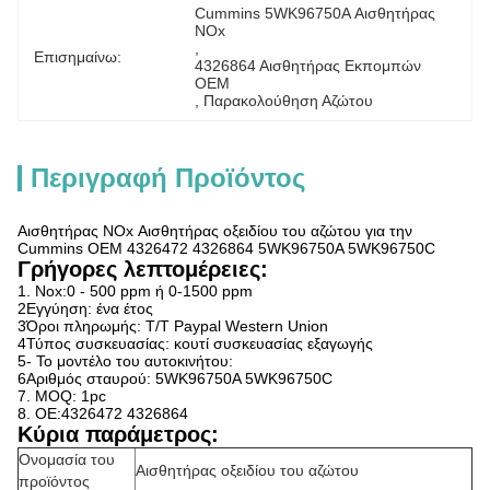
Cummins 5WK96750A Αισθητήρας 
NOx
, 
Επισημαίνω:
4326864 Αισθητήρας Εκπομπών 
OEM
, 
Παρακολούθηση Αζώτου
Περιγραφή Προϊόντος
Αισθητήρας NOx Αισθητήρας οξειδίου του αζώτου για την
Cummins OEM 4326472 4326864 5WK96750A 5WK96750C
Γρήγορες λεπτομέρειες:
1. Nox:0 - 500 ppm ή 0-1500 ppm
2Εγγύηση: ένα έτος
3Όροι πληρωμής: T/T Paypal Western Union
4Τύπος συσκευασίας: κουτί συσκευασίας εξαγωγής
5- Το μοντέλο του αυτοκινήτου:
6Αριθμός σταυρού: 5WK96750A 5WK96750C
7. MOQ: 1pc
8. OE:4326472 4326864
Κύρια παράμετρος:
Ονομασία του
Αισθητήρας οξειδίου του αζώτου
προϊόντος