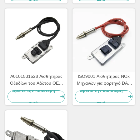
τιμή
τιμή
A0101531528 Αισθητήρας
ISO9001 Αισθητήρας NOx
Οξειδίων του Αζώτου OEM
Μηχανών για φορτηγό DAF
NS1110 Mercedes Actros
2011649 1793379
Βρείτε την καλύτερη
Βρείτε την καλύτερη
Αισθητήρας NOx
5WK96628B 1697586
τιμή
τιμή
5WK97330A