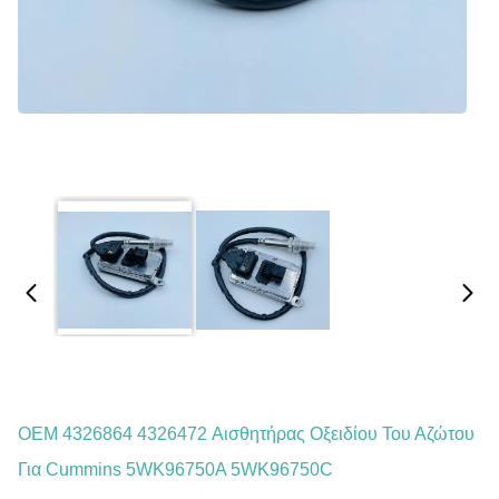
OEM 4326864 4326472 Αισθητήρας Οξειδίου Του Αζώτου
Για Cummins 5WK96750A 5WK96750C