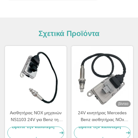
Σχετικά Προϊόντα
βίντεο
Αισθητήρας NOX μηχανών
24V κινητήρας Mercedes
NS1103 24V για Benz της
Benz αισθητήρας NOx
Mercedes το φορτηγό
Actros 5WK97331A
Βρείτε την καλύτερη
Βρείτε την καλύτερη
5WK97329A
A0101531628