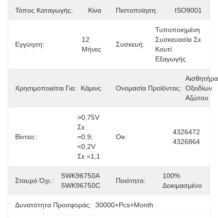
Τόπος Καταγωγής:
Κίνα
Πιστοποίηση:
ISO9001
Τυποποιημένη 
12 
Συσκευασία Σε 
Εγγύηση:
Συσκευή:
Μήνες
Κουτί 
Εξαγωγής
Αισθητήρα
Χρησιμοποιείται Για:
Κάμινς
Ονομασία Προϊόντος:
Οξειδίων 
Αζώτου
>0,75V 
Σε 
4326472 
Βίντεο::
=0,9; 
Oe:
4326864
<0,2V 
Σε =1,1
5WK96750A 
100% 
Σταυρό Όχι.:
Ποιότητα:
5WK96750C
Δοκιμασμένο
Δυνατότητα Προσφοράς:
30000+Pcs+Month