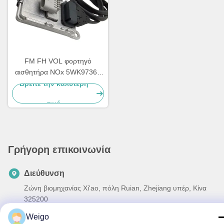
FM FH VOL φορτηγό
αισθητήρα NOx 5WK97368
22827991 24V 12 μηνών
Βρείτε την καλύτερη
εγγύηση
τιμή
Γρήγορη επικοινωνία
Διεύθυνση
Ζώνη βιομηχανίας Xi'ao, πόλη Ruian, Zhejiang υπέρ, Κίνα
325200
Weigo
Τηλεφώνημα