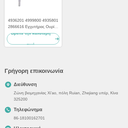
4936201 4999800 4935801
2866616 Εγχυτήρας Ουρίας
Με Παξιμάδι Βίδας Για
Βρείτε την καλύτερη
Ανταλλακτικά Αντλίας Ουρίας
τιμή
Cummins
Γρήγορη επικοινωνία
Διεύθυνση
Ζώνη βιομηχανίας Xi'ao, πόλη Ruian, Zhejiang υπέρ, Κίνα
325200
Τηλεφώνημα
86-18100162701