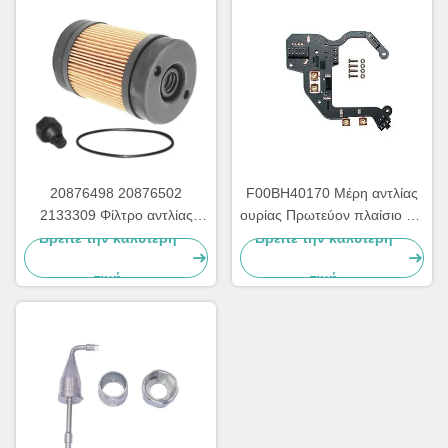
20876498 20876502
F00BH40170 Μέρη αντλίας
2133309 Φίλτρο αντλίας
ουρίας Πρωτεύον πλαίσιο για
ουρίας για την επισκευή
κυκλώματα αντλίας ουρίας
Βρείτε την καλύτερη
Βρείτε την καλύτερη
αντλιών Adblue
τιμή
τιμή