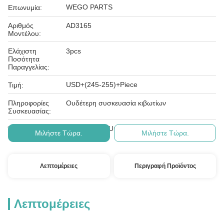
WEGO PARTS
Επωνυμία:
Αριθμός
AD3165
Μοντέλου:
Ελάχιστη
3pcs
Ποσότητα
Παραγγελίας:
USD+(245-255)+Piece
Τιμή:
Πληροφορίες
Ουδέτερη συσκευασία κιβωτίων
Συσκευασίας:
T/T, Western Union, Paypal
Όροι Πληρωμής:
Μιλήστε Τώρα.
Μιλήστε Τώρα.
Λεπτομέρειες
Περιγραφή Προϊόντος
Λεπτομέρειες