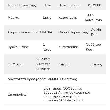
Τόπος Καταγωγής:
Κίνα
Πιστοποίηση:
ISO9001
100% 
Μάρκα:
Εμείς
Κατάσταση:
Καινούργιο
Αντλία 
Χρησιμοποιείται Σε:
ΣΚΑΝΙΑ
Όνομα Παραγωγής:
Def
1 
Ουδέτερο 
Πρακομμένος:
Συσκευασία:
Έτος
Κουτί
2655852 
OEM Αρ.:
2182737 
Δείγμα:
Δεκτός
2009872
Δυνατότητα Προσφοράς:
30000+PC+μήνας
αισθητήρας NOX scania
, 
2655852 Αντικατασκευαστικός 
Επισημαίνω:
αισθητήρας εκπομπών
, 
Emisión SCR de camión