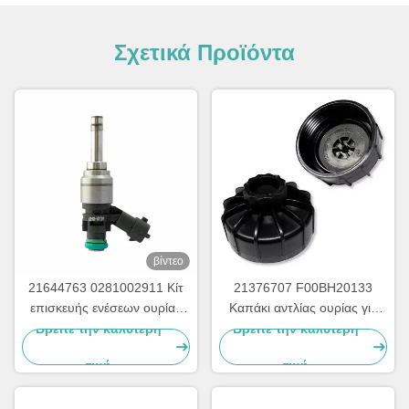
Σχετικά Προϊόντα
βίντεο
21644763 0281002911 Κίτ
21376707 F00BH20133
επισκευής ενέσεων ουρίας
Καπάκι αντλίας ουρίας για
για φορτηγά
εξαρτήματα αντλιών
Βρείτε την καλύτερη
Βρείτε την καλύτερη
ακατέργαστου χάλυβα
τιμή
τιμή