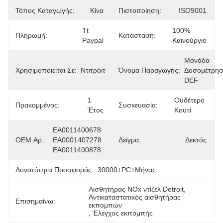
Τόπος Καταγωγής:
Κίνα
Πιστοποίηση:
ISO9001
Tt 
100% 
Πληρωμή:
Κατάσταση:
Paypal
Καινούργιο
Μονάδα 
Χρησιμοποιείται Σε:
Ντιτρόιτ
Όνομα Παραγωγής:
Δοσομέτρησ
DEF
1 
Ουδέτερο 
Πρακομμένος:
Συσκευασία:
Έτος
Κουτί
EA0011400678 
OEM Αρ.:
EA0001407278 
Δείγμα:
Δεκτός
EA0011400878
Δυνατότητα Προσφοράς:
30000+PC+μήνας
Αισθητήρας NOx ντίζελ Detroit
, 
Αντικαταστατικός αισθητήρας 
Επισημαίνω:
εκπομπών
, 
Έλεγχος εκπομπής