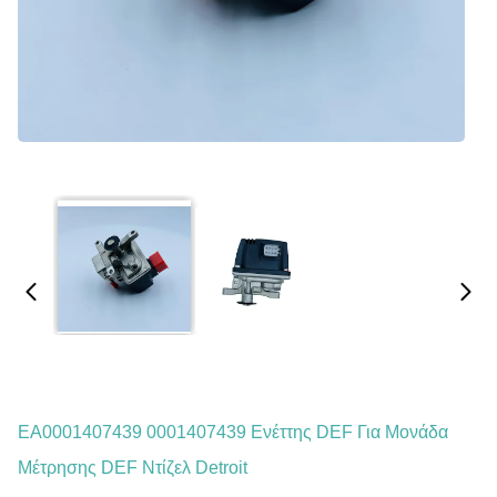
EA0001407439 0001407439 Ενέττης DEF Για Μονάδα
Μέτρησης DEF Ντίζελ Detroit