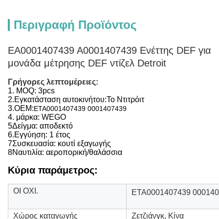
Περιγραφή Προϊόντος
EA0001407439 A0001407439 Ενέττης DEF για
μονάδα μέτρησης DEF ντίζελ Detroit
Γρήγορες λεπτομέρειες:
1. MOQ: 3pcs
2.
Εγκατάσταση αυτοκινήτου:
Το Ντιτρόιτ
3.
OEM:
ΕΤΑ0001407439 0001407439
4. μάρκα: WEGO
5Δείγμα: αποδεκτό
6.
Εγγύηση: 1 έτος
7Συσκευασία: κουτί εξαγωγής
8Ναυτιλία: αεροπορική/θαλάσσια
Κύρια παράμετρος:
ΟΙ ΟΧΙ.
ΕΤΑ0001407439 00014
Χώρος καταγωγής
Ζετζιάνγκ, Κίνα