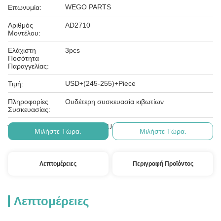
WEGO PARTS
Επωνυμία:
Αριθμός
AD2710
Μοντέλου:
Ελάχιστη
3pcs
Ποσότητα
Παραγγελίας:
USD+(245-255)+Piece
Τιμή:
Πληροφορίες
Ουδέτερη συσκευασία κιβωτίων
Συσκευασίας:
T/T, Western Union, Paypal
Όροι Πληρωμής:
Μιλήστε Τώρα.
Μιλήστε Τώρα.
Λεπτομέρειες
Περιγραφή Προϊόντος
Λεπτομέρειες