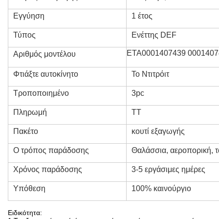
Εγγύηση
1 έτος
Τύπος
Ενέττης DEF
ΕΤΑ0001407439 0001407
Αριθμός μοντέλου
Φτιάξτε αυτοκίνητο
Το Ντιτρόιτ
Τροποποιημένο
3pc
Πληρωμή
ΤΤ
Πακέτο
κουτί εξαγωγής
Ο τρόπος παράδοσης
Θαλάσσια, αεροπορική, τ
Χρόνος παράδοσης
3-5 εργάσιμες ημέρες
Υπόθεση
100% καινούργιο
Ειδικότητα: