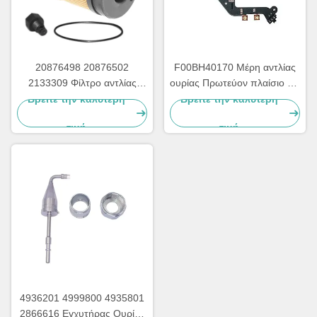
20876498 20876502
F00BH40170 Μέρη αντλίας
2133309 Φίλτρο αντλίας
ουρίας Πρωτεύον πλαίσιο για
ουρίας για την επισκευή
κυκλώματα αντλίας ουρίας
Βρείτε την καλύτερη
Βρείτε την καλύτερη
αντλιών Adblue
τιμή
τιμή
4936201 4999800 4935801
2866616 Εγχυτήρας Ουρίας