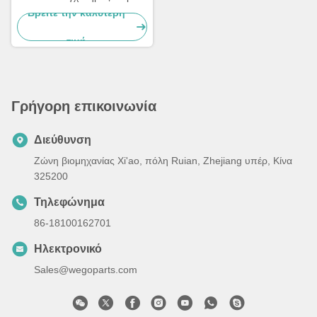
Με Παξιμάδι Βίδας Για
Βρείτε την καλύτερη
Ανταλλακτικά Αντλίας Ουρίας
τιμή
Cummins
Γρήγορη επικοινωνία
Διεύθυνση
Ζώνη βιομηχανίας Xi'ao, πόλη Ruian, Zhejiang υπέρ, Κίνα
325200
Τηλεφώνημα
86-18100162701
Ηλεκτρονικό
Sales@wegoparts.com